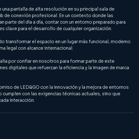
 una pantalla de alta resolución en su principal sala de 
ub de conexión profesional. En un contexto donde las 
n parte del día a día, contar con un entorno preparado para 
z es clave para el desarrollo de cualquier organización.
do transformar el espacio en un lugar más funcional, moderno 
rma legal con alcance internacional.
a por confiar en nosotros para formar parte de este 
es digitales que refuerzan la eficiencia y la imagen de marca 
omiso de LED&GO con la innovación y la mejora de entornos 
 cumplen con las exigencias técnicas actuales, sino que 
cada interacción.