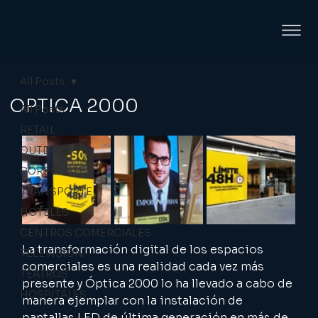
All Posts
OPTICA 2000
All Posts
RETAIL
OUTDOOR
CORPORATE
TRANSPORTE
HOTELES
CENTROS COMERCIALES
La transformación digital de los espacios 
TELEVISIÓN
comerciales es una realidad cada vez más 
TEATROS
presente y Óptica 2000 lo ha llevado a cabo de 
HOSPITALES
manera ejemplar con la instalación de 
pantallas LED de última generación en más de 