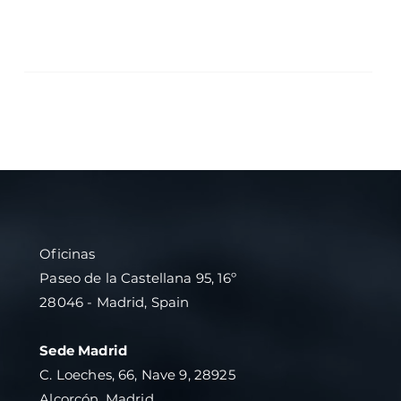
de contenidos, convirtiéndose en una  
herramienta mucho más poderosa que los 
sistemas tradicionales.
Ver Todo
Oficinas
Paseo de la Castellana 95, 16º
28046 - Madrid, Spain
Sede Madrid
C. Loeches, 66, Nave 9, 28925
Alcorcón, Madrid